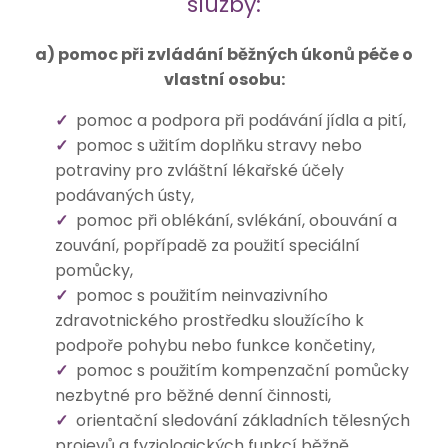
služby:
a) pomoc při zvládání běžných úkonů péče o
vlastní osobu:
pomoc a podpora při podávání jídla a pití,
pomoc s užitím doplňku stravy nebo
potraviny pro zvláštní lékařské účely
podávaných ústy,
pomoc při oblékání, svlékání, obouvání a
zouvání, popřípadě za použití speciální
pomůcky,
pomoc s použitím neinvazivního
zdravotnického prostředku sloužícího k
podpoře pohybu nebo funkce končetiny,
pomoc s použitím kompenzační pomůcky
nezbytné pro běžné denní činnosti,
orientační sledování základních tělesných
projevů a fyziologických funkcí běžně