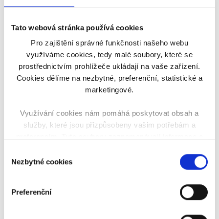
Tato webová stránka používá cookies
Nákup
Pro zajištění správné funkčnosti našeho webu
využíváme cookies, tedy malé soubory, které se
prostřednictvím prohlížeče ukládají na vaše zařízení.
kompenzačních
Cookies dělíme na nezbytné, preferenční, statistické a
marketingové.
pomůcek
Využívání cookies nám pomáhá poskytovat obsah a
služby, které jsou přizpůsobeny vašim potřebám a
Cílem projektu je nákup kompenzačních pomůcek
preferencím. Tyto soubory zaznamenávají informace o
do pobytové odlehčovací služby a půjčovny
vašich návštěvách na našem webu, což zajišťuje, že
Výběr
kompenzačních pomůcek Dotek z.ú.
vaše další návštěvy budou jednodušší a rychlejší.
Nezbytné cookies
souhlasu
Prostřednictvím poskytování našich služebech
chceme pomáhat umožňovat klientům pobývat co
Preferenční
nejdéle to je možné ve svém domácím prostředí a
také podporovat jejich pečující ať už zapůjčením